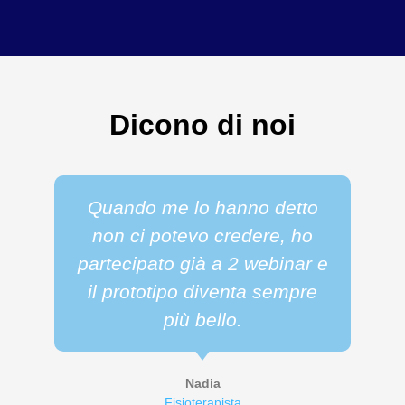
Dicono di noi
Quando me lo hanno detto
non ci potevo credere, ho
partecipato già a 2 webinar e
il prototipo diventa sempre
più bello.
Nadia
Fisioterapista