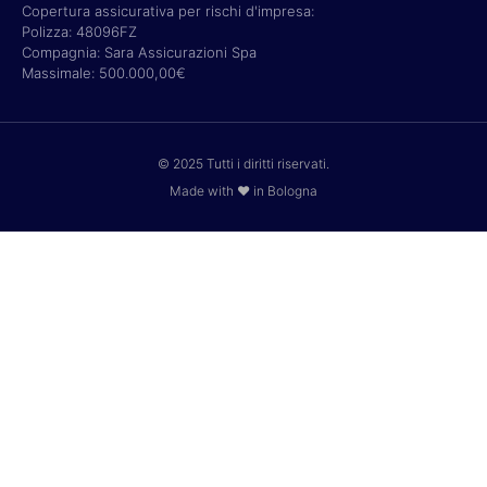
Copertura assicurativa per rischi d'impresa:
Polizza: 48096FZ
Compagnia: Sara Assicurazioni Spa
Massimale: 500.000,00€
© 2025 Tutti i diritti riservati.
Made with ❤ in Bologna