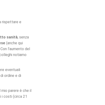
 rispettare e
tto sanità
, senza
ese
(anche qui
). Con l’aumento del
i colleghi notiamo
re eventuali
di ordine e di
l mio parere è che il
i i costi (circa 21