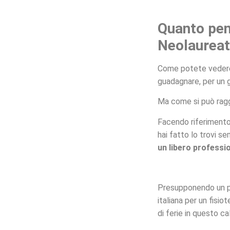
Quanto pen
Neolaurea
Come potete vedere 
guadagnare, per un 
Ma come si può rag
Facendo riferimento a
hai fatto lo trovi s
un libero professi
Presupponendo un pa
italiana per un fisi
di ferie in questo cal