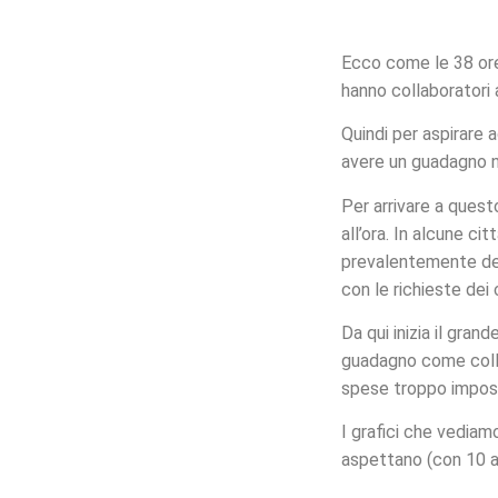
Ecco come le 38 ore 
hanno collaboratori 
Quindi per aspirare 
avere un guadagno 
Per arrivare a quest
all’ora. In alcune ci
prevalentemente de
con le richieste dei 
Da qui inizia il gran
guadagno come colla
spese troppo impossi
I grafici che vediam
aspettano (con 10 an