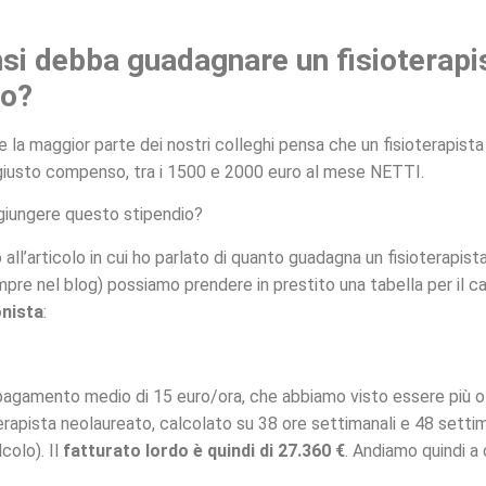
si debba guadagnare un fisioterapi
to?
la maggior parte dei nostri colleghi pensa che un fisioterapist
giusto compenso, tra i 1500 e 2000 euro al mese NETTI.
giungere questo stipendio?
ll’articolo in cui ho parlato di quanto guadagna un fisioterapista 
empre nel blog) possiamo prendere in prestito una tabella per il c
onista
:
gamento medio di 15 euro/ora, che abbiamo visto essere più o
oterapista neolaureato, calcolato su 38 ore settimanali e 48 setti
colo). Il
fatturato lordo è quindi di 27.360 €
. Andiamo quindi a 