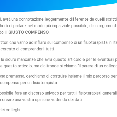
i, avrà una connotazione leggermente differente da quelli scritti
rò di parlare, nel modo più imparziale possibile, di un argoment
o: il
GIUSTO COMPENSO
.
ttori che vanno ad influire sul compenso di un fisioterapista in Ita
 cercato di comprenderli tutti.
r le sicure mancanze che avrà questo articolo e per le eventuali 
 questo articolo, ma d’altronde si chiama “il parere di un collega
sa premessa, cerchiamo di costruire insieme il mio percorso per 
 compenso per un fisioterapista.
ibile fare un discorso univoco per tutti i fisioterapisti generali
 a creare una vostra opinione vedendo dei dati.
ei colleghi.