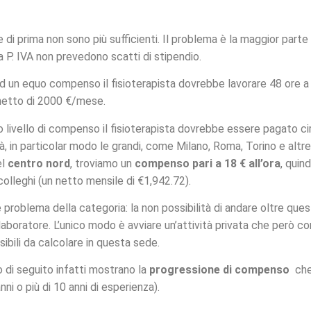
di prima non sono più sufficienti. Il problema è la maggior parte
a P. IVA non prevedono scatti di stipendio.
ad un equo compenso il fisioterapista dovrebbe lavorare 48 ore 
netto di 2000 €/mese.
o livello di compenso il fisioterapista dovrebbe essere pagato ci
ttà, in particolar modo le grandi, come Milano, Roma, Torino e altre
l
centro nord
, troviamo un
compenso pari a 18 € all’ora
, quin
colleghi (un netto mensile di €1,942.72).
de problema della categoria: la non possibilità di andare oltre ques
boratore. L’unico modo è avviare un’attività privata che però co
bili da calcolare in questa sede.
o di seguito infatti mostrano la
progressione di compenso
che 
ni o più di 10 anni di esperienza).