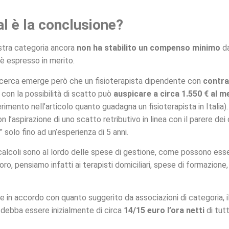
l è la conclusione?
stra categoria ancora
non ha stabilito un compenso minimo
da
è espresso in merito.
icerca emerge però che un fisioterapista dipendente con
contra
, con la possibilità di scatto può
auspicare a circa 1.550 € al m
erimento nell’articolo quanto guadagna un fisioterapista in Italia
n l’aspirazione di uno scatto retributivo in linea con il parere de
 solo fino ad un’esperienza di 5 anni.
alcoli sono al lordo delle spese di gestione, come possono esse
o, pensiamo infatti ai terapisti domiciliari, spese di formazione, 
he in accordo con quanto suggerito da associazioni di categoria, i
debba essere inizialmente di circa
14/15 euro l’ora netti
di tutt