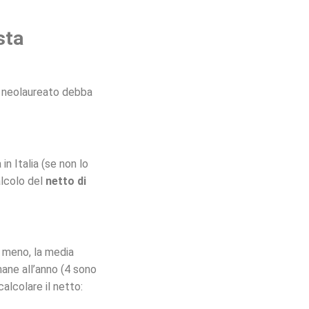
sta
a neolaureato debba
in Italia (se non lo
alcolo del
netto di
 meno, la media
mane all’anno (4 sono
calcolare il netto: