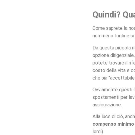
Quindi? Qua
Come saprete la no
nemmeno l’ordine si 
Da questa piccola r
opzione dirigenziale
potete trovare il rif
costo della vita e co
che sia “accettabile”
Ovviamente questi c
spostamenti per lavor
assicurazione.
Alla luce di ciò, anc
compenso minimo
lordi).