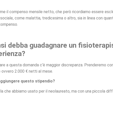
e il compenso mensile netto, che però ricordiamo essere esclus
ociale, come malattia, tredicesima o altro, sia in linea con quant
 compenso.
si debba guadagnare un fisioterapi
erienza?
re a questa domanda c’è maggior discrepanza. Prenderemo com
 ovvero 2.000 € netti al mese.
ggiungere questo stipendio?
la che abbiamo usato per il neolaureato, ma con una piccola diff