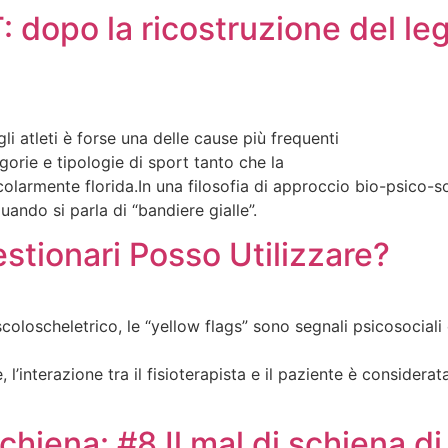
opo la ricostruzione del le
li atleti è forse una delle cause più frequenti
gorie e tipologie di sport tanto che la
larmente florida.In una filosofia di approccio bio-psico-socia
ando si parla di “bandiere gialle”.
stionari Posso Utilizzare?
coloscheletrico, le “yellow flags” sono segnali psicosocial
 l’interazione tra il fisioterapista e il paziente è considera
 schiena: #8 Il mal di schiena d